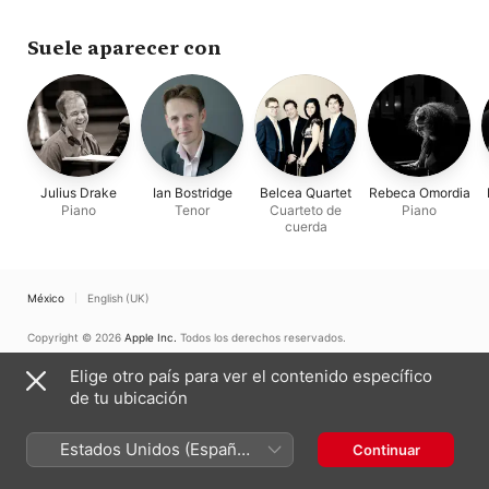
of Ukraine
·
Theodor
Kuchar
·
Leon Bosch
Suele aparecer con
Julius Drake
Ian Bostridge
Belcea Quartet
Rebeca Omordia
Piano
Tenor
Cuarteto de
Piano
cuerda
México
English (UK)
Copyright © 2026
Apple Inc.
Todos los derechos reservados.
Términos del servicio de Internet
Apple Music y privacidad
Elige otro país para ver el contenido específico
Advertencia sobre cookies
Soporte
Comentarios
de tu ubicación
Estados Unidos (Español
Continuar
México)