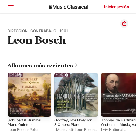
Iniciar sesión
Inicio
DIRECCIÓN · CONTRABAJO · 1961
Leon Bosch
Explorar
Buscar
Álbumes más recientes
Schubert & Hummel:
Godfrey, Ivor Hodgson
Thomas de Hartman
Piano Quintets
& Others: Piano
Orchestral Music, Vo
Quintets
2
Leon Bosch
·
Peter
I Musicanti
·
Leon Bosch
·
Lviv National
Donohoe
·
I Musicanti
Peter Donohoe
Philharmonic Orches