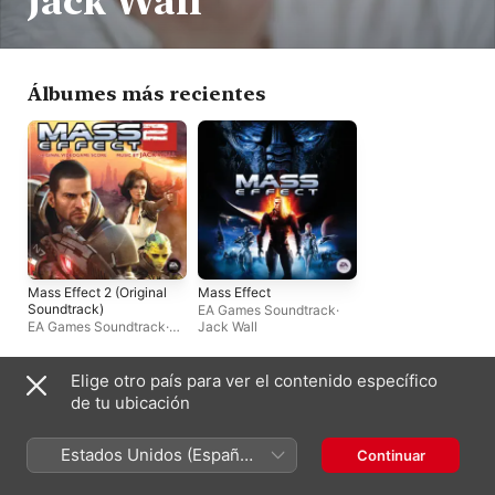
Jack Wall
Álbumes más recientes
Mass Effect 2 (Original
Mass Effect
Soundtrack)
EA Games Soundtrack
·
EA Games Soundtrack
·
Jack Wall
Jack Wall
Elige otro país para ver el contenido específico
México
de tu ubicación
English (UK)
Copyright © 2026
Apple Inc.
Todos los derechos reservados.
Estados Unidos (Español
Continuar
Términos del servicio de Internet
Apple Music y privacidad
México)
Advertencia sobre cookies
Soporte
Comentarios