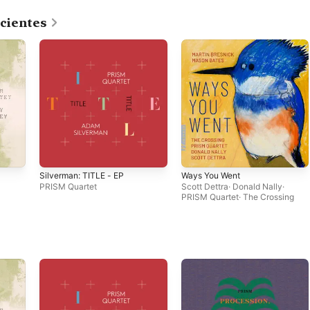
cientes
Silverman: TITLE - EP
Ways You Went
PRISM Quartet
Scott Dettra
·
Donald Nally
·
PRISM Quartet
·
The Crossing