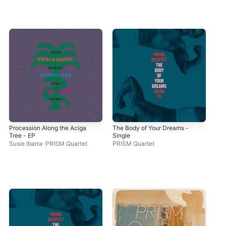
Procession Along the Aciga
The Body of Your Dreams -
Pue
Tree - EP
Single
Jos
Susie Ibarra
·
PRISM Quartet
PRISM Quartet
Qua