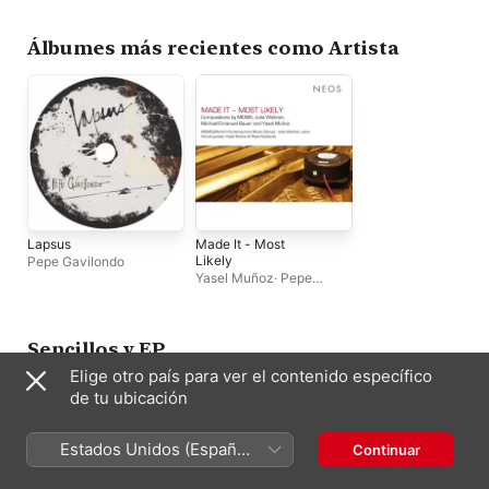
Álbumes más recientes como Artista
Lapsus
Made It - Most
Likely
Pepe Gavilondo
Yasel Muñoz
·
Pepe
Gavilondo
·
Munich
Contemporary Music
Group
·
Julia Wahren
Sencillos y EP
Elige otro país para ver el contenido específico
de tu ubicación
Estados Unidos (Español
Continuar
México)