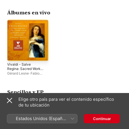
contre) - EP
Steve Dugardin
Lesne
·
Aris Christoffelis
·
Grindenko
Elisabeth von Magnus
·
René Clemencic
·
Álbumes en vivo
Ensemble Vocal La
Cappella
·
Mieke van der
Sluis
·
William
Oberholtzer
·
Andrew
Walker Schultze
Vivaldi - Salve
Regina: Sacred Works
for Countertenor and
Gérard Lesne
·
Fabio
Double Orchestra
Biondi
·
Il Seminario
Musicale
Sencillos y EP
Elige otro país para ver el contenido específico
de tu ubicación
Estados Unidos (Español
Continuar
México)