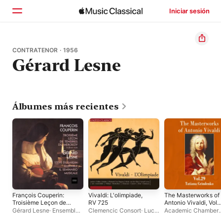
Iniciar sesión
Inicio
CONTRATENOR · 1956
Gérard Lesne
Explorar
Buscar
Álbumes más recientes
François Couperin:
Vivaldi: L'olimpiade,
The Masterworks of
Troisième Leçon de
RV 725
Antonio Vivaldi, Vol.
Ténèbres du Mercredy
29
Gérard Lesne
·
Ensemble Il
Clemencic Consort
·
Lucia
Academic Chamber
(à 2 voix de haute-
Seminario musicale
·
Meeuwsen
·
Gérard
Orchestra
·
Tatiana