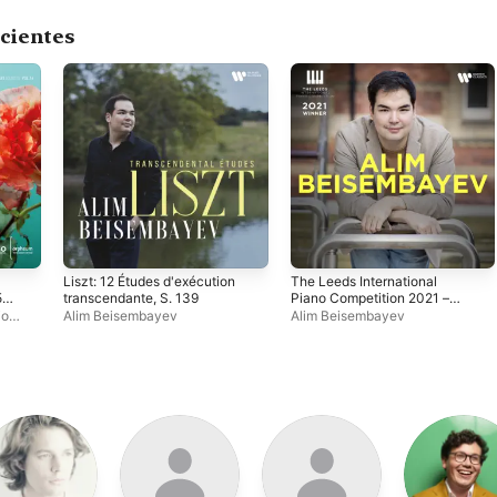
cientes
Liszt: 12 Études d'exécution
The Leeds International
537
transcendante, S. 139
Piano Competition 2021 –
Gold Medal Winner
io
Alim Beisembayev
Alim Beisembayev
·
Alim