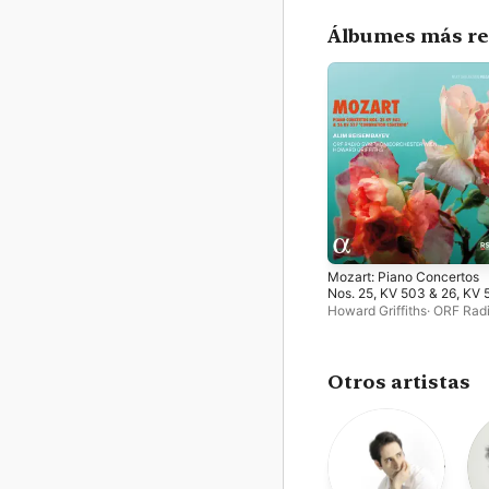
Álbumes más re
Mozart: Piano Concertos
Nos. 25, KV 503 & 26, KV 
"Coronation Concerto"
Howard Griffiths
·
ORF Rad
Symphonieorchester Wien
Beisembayev
Otros artistas