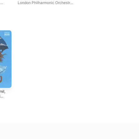
London Philharmonic Orchestra
·
Anders Berglund
·
Christian
Svarfvar
mil,
d