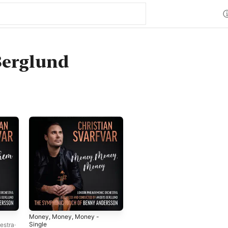
Berglund
Money, Money, Money -
Single
estra
·