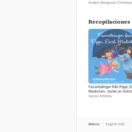
Anders Berglund
·
Christian
Svarfvar
Recopilaciones
Favoritsånger från Pippi, E
Madicken...texter av Astri
Lindgren
Varios Artistas
México
English (UK)