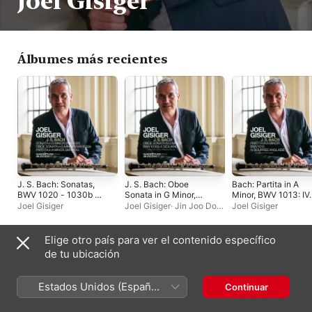
Joel Gisiger
Álbumes más recientes
J. S. Bach: Sonatas,
J. S. Bach: Oboe
Bach: Partita in A
BWV 1020 - 1030b &
Sonata in G Minor,
Minor, BWV 1013: IV.
Partita in A Minor,
BWV 1030b: II.
Bourrée Anglaise (Arr
Joel Gisiger
Joel Gisiger
·
Jin Joo Doh
·
Joel Gisiger
BWV 1013
Siciliano (Arr. for
for Oboe) - Single
Olga Kopylova
Oboe, Piano & Cello) -
Single
Elige otro país para ver el contenido específico
Sencillos y EP
de tu ubicación
Estados Unidos (Español
Continuar
México)