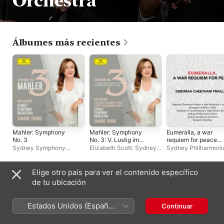
Orchestra
Álbumes más recientes
Mahler: Symphony
Mahler: Symphony
Eumeralla, a war
No. 3
No. 3: V. Lustig im
requiem for peace
Tempo und keck im
(Recorded live in the
Sydney Symphony
Elizabeth Scott
·
Sydney
Sydney Philharmoni
Ausdruck. Bimm
Sydney Opera Hous
Orchestra
·
Simone Young
Children's Choir
·
Lyn
Choirs
·
Sydney
bamm - Single
Concert Hall on 11
Williams
·
Sydney
Symphony Orchestr
September 2024)
Philharmonia Choirs
·
Benjamin Northey
Elige otro país para ver el contenido específico
Simone Young
·
Noa
Álbumes en vivo
de tu ubicación
Beinart
·
Sydney
Symphony Orchestra
Estados Unidos (Español
Continuar
México)