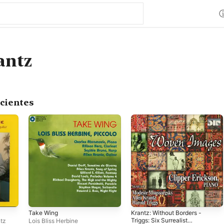
antz
cientes
Take Wing
Krantz: Without Borders -
Triggs: Six Surrealist
ntz
Lois Bliss Herbine