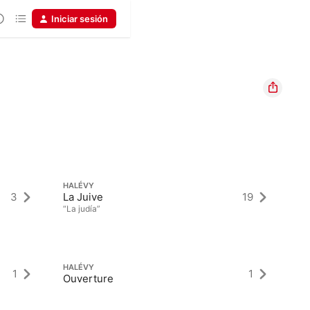
Iniciar sesión
HALÉVY
3
La Juive
19
“La judía”
HALÉVY
1
1
Ouverture