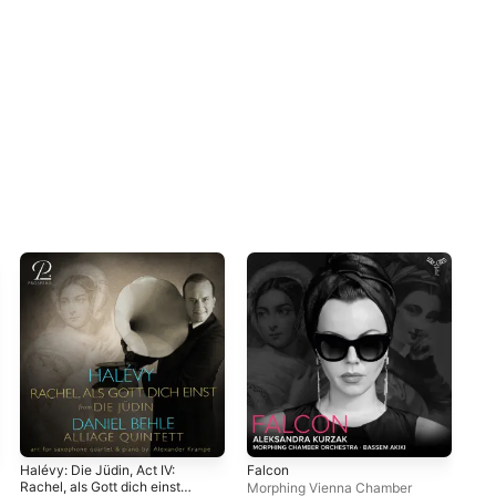
Halévy: Die Jüdin, Act IV:
Falcon
Nes
Rachel, als Gott dich einst
Morphing Vienna Chamber
Emm