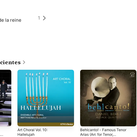
1
e la reine
cientes
Art Choral Vol. 10:
Behlcanto! - Famous Tenor
Am
Hallelujah
Arias (Arr. for Tenor,