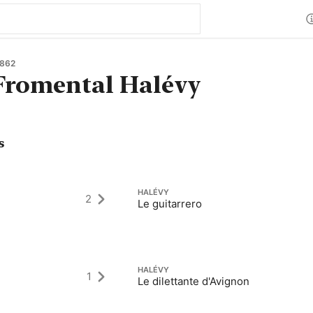
1862
Fromental Halévy
s
HALÉVY
2
Le guitarrero
HALÉVY
1
Le dilettante d'Avignon