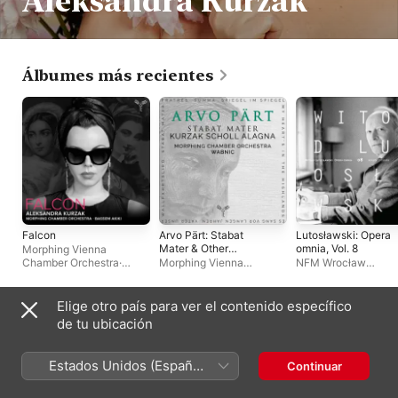
Aleksandra Kurzak
Álbumes más recientes
Falcon
Arvo Pärt: Stabat
Lutosławski: Opera
Mater & Other
omnia, Vol. 8
Morphing Vienna
Works
Chamber Orchestra
·
Morphing Vienna
NFM Wrocław
Aleksandra Kurzak
·
Chamber Orchestra
·
Philharmonic
·
Nation
Bassem Akiki
Aleksandra Kurzak
·
Forum of Music Choi
Tomasz Wabnic
·
Roberto
Antoni Wit
·
Aleksand
Elige otro país para ver el contenido específico
Alagna
·
Andreas Scholl
Kurzak
Sencillos y EP
de tu ubicación
Estados Unidos (Español
Continuar
México)