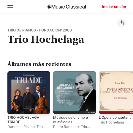
Iniciar sesión
Inicio
TRÍO DE PIANOS · FUNDACIÓN: 2000
Trio Hochelaga
Explorar
Buscar
Álbumes más recientes
TRIO HOCHELAGA
Musique de chambre
L'Opera concertant
TRIADE
et mélodies
Trio Hochelaga
Dantonio Pisano
·
Trio
Pierre Rancourt
·
Trio
Hochelaga
·
Dominique
Hochelaga