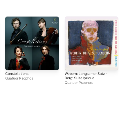
Constellations
Webern: Langsamer Satz -
Int
Berg: Suite lyrique -
Mau
Quatuor Psophos
Schönberg: Quatuor No. 4
Quatuor Psophos
Qua