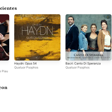
cientes
Haydn: Opus 54
Bacri: Canto Di Speranza
Quatuor Psophos
Quatuor Psophos
e Piau
con