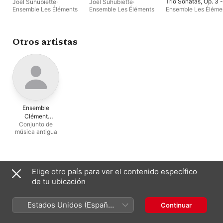
Trio Sonatas, Op. 3 -
Joël Suhubiette
·
Joël Suhubiette
·
D'anglebert:
Ensemble Les Éléments
Ensemble Les Éléments
Ensemble Les Éléme
Harpsichord
Basilio Timpanaro
·
P
Transcriptions from
Cartosio
Lully
Otros artistas
Ensemble
Clément
Conjunto de
Janequin
música antigua
Suele aparecer con
Elige otro país para ver el contenido específico
de tu ubicación
Estados Unidos (Español
Continuar
México)