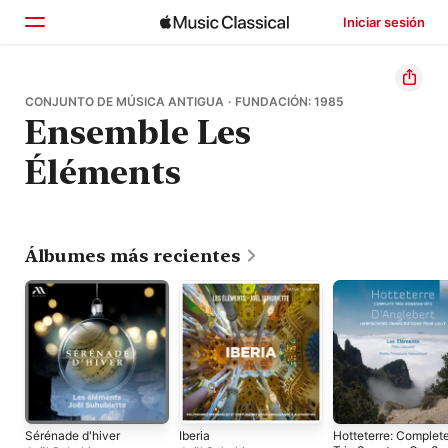
Iniciar sesión
Inicio
CONJUNTO DE MÚSICA ANTIGUA · FUNDACIÓN: 1985
Ensemble Les
Explorar
Éléments
Buscar
Álbumes más recientes
Sérénade d'hiver
Iberia
Hotteterre: Complet