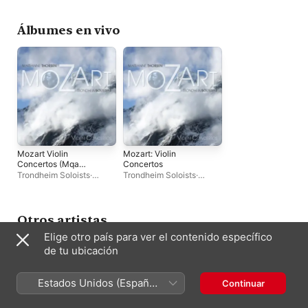
Jonathan Moerschel
·
Marianne Thorsen
Álbumes en vivo
Mozart Violin
Mozart: Violin
Concertos (Mqa
Concertos
Remix 2016)
Trondheim Soloists
·
Trondheim Soloists
·
Marianne Thorsen
·
Marianne Thorsen
Øyvind Gimse
Otros artistas
Elige otro país para ver el contenido específico
de tu ubicación
Estados Unidos (Español
Continuar
México)