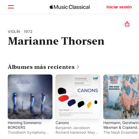
Iniciar sesión
Inicio
VIOLÍN · 1972
Marianne Thorsen
Explorar
Buscar
Álbumes más recientes
Henning Sommerro:
Canons
Herrmann, Gershwin
BORDERS
Waxman & Copland:
Benjamin Jacobson
·
American Chamber
Trondheim Symphony
Richard Harwood
·
Maya
The Nash Ensemble
Music
Orchestra
·
Nick Davies
Magub
·
Jonathan Morton
·