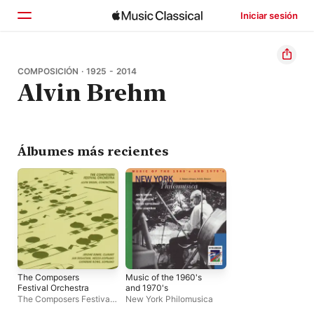
Iniciar sesión
Inicio
COMPOSICIÓN · 1925 - 2014
Alvin Brehm
Explorar
Buscar
Álbumes más recientes
The Composers
Music of the 1960's
Festival Orchestra
and 1970's
The Composers Festival
New York Philomusica
Orchestra
·
Alvin Brehm