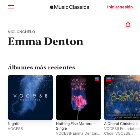
Iniciar sesión
Inicio
VIOLONCHELO
Emma Denton
Explorar
Buscar
Álbumes más recientes
Nightfall
Nothing Else Matters -
A Choral Christmas
Single
VOCES8
VOCES8 Foundation
VOCES8
·
Emma Denton
·
Choir
·
VOCES8
John Paricelli
Foundation Orchestr