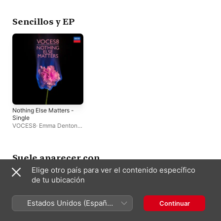
Barnaby Smith
·
VOC
Sencillos y EP
Nothing Else Matters -
Single
VOCES8
·
Emma Denton
·
John Paricelli
Suele aparecer con
Elige otro país para ver el contenido específico
de tu ubicación
Estados Unidos (Español
Continuar
México)