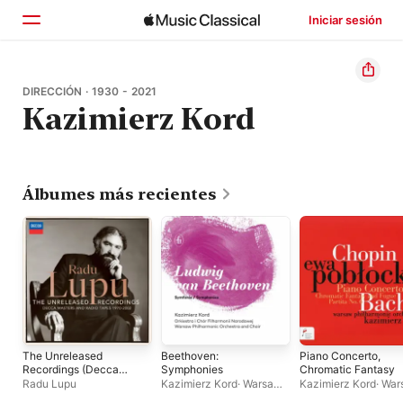
Iniciar sesión
Inicio
DIRECCIÓN · 1930 - 2021
Kazimierz Kord
Explorar
Buscar
Álbumes más recientes
The Unreleased
Beethoven:
Piano Concerto,
Recordings (Decca
Symphonies
Chromatic Fantasy
Masters and Radio
Radu Lupu
Kazimierz Kord
·
Warsaw
Kazimierz Kord
·
War
Tapes 1970-2002)
Philharmonic Orchestra
Philharmonic Orches