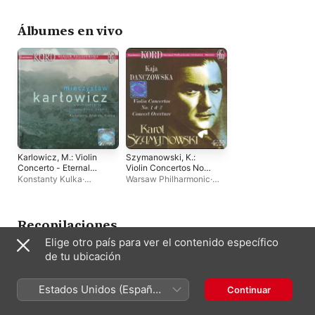
Ewa Pobłocka
Álbumes en vivo
Karlowicz, M.: Violin
Szymanowski, K.:
Concerto - Eternal
Violin Concertos Nos.
Songs - Stanislaw and
1 and 2 - Concert
Konstanty Kulka
·
Warsaw Philharmonic
·
Anna Oswiecim
Overture
Kazimierz Kord
·
Warsaw
Kazimierz Kord
·
Kaja
Philharmonic Orchestra
Danczowska
Recopilaciones
Elige otro país para ver el contenido específico
de tu ubicación
Estados Unidos (Español
Continuar
México)