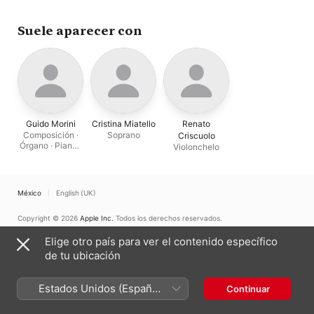
Fossa
·
Anna Fontana
·
Musica
·
Francesco
Andrea De Carlo
Romano
·
Christoph 
Suele aparecer con
Guido Morini
Cristina Miatello
Renato
Composición ·
Soprano
Criscuolo
Órgano · Piano ·
Violonchelo
Clavecín
México
English (UK)
Copyright © 2026
Apple Inc.
Todos los derechos reservados.
Términos del servicio de Internet
Apple Music y privacidad
Elige otro país para ver el contenido específico
Advertencia sobre cookies
Soporte
Comentarios
de tu ubicación
Estados Unidos (Español
Continuar
México)