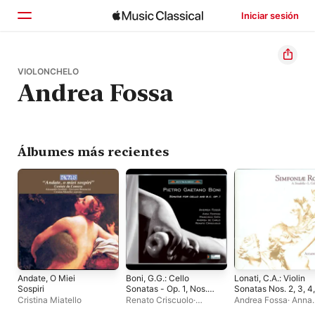
Iniciar sesión
Inicio
VIOLONCHELO
Andrea Fossa
Explorar
Buscar
Álbumes más recientes
Andate, O Miei
Boni, G.G.: Cello
Lonati, C.A.: Violin
Sospiri
Sonatas - Op. 1, Nos.
Sonatas Nos. 2, 3, 4,
1-3, 8-12
10, 11 and 12
Cristina Miatello
Renato Criscuolo
·
Andrea Fossa
·
Anna
Francisco Gato
·
Andrea
Fontana
·
Accademia