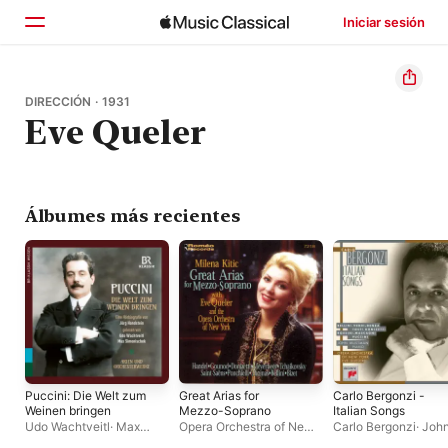
Iniciar sesión
Inicio
DIRECCIÓN · 1931
Eve Queler
Explorar
Buscar
Álbumes más recientes
Puccini: Die Welt zum
Great Arias for
Carlo Bergonzi -
Weinen bringen
Mezzo-Soprano
Italian Songs
Udo Wachtveitl
·
Max
Opera Orchestra of New
Carlo Bergonzi
·
Joh
Simonischek
York
·
Eve Queler
·
Milena
Wustman