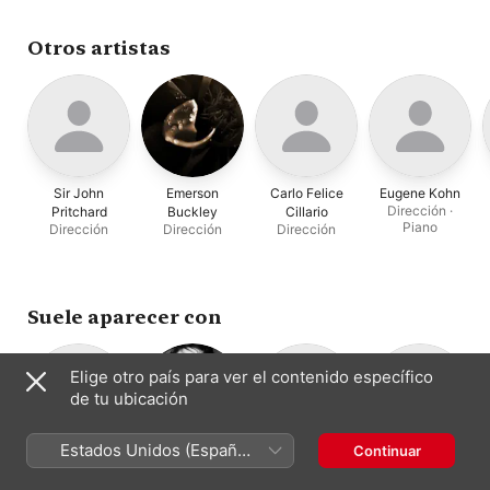
Kitic
Otros artistas
Sir John
Emerson
Carlo Felice
Eugene Kohn
Dirección ·
Pritchard
Buckley
Cillario
Piano
Dirección
Dirección
Dirección
Suele aparecer con
Elige otro país para ver el contenido específico
de tu ubicación
Estados Unidos (Español
Continuar
Opera Orchestra
Leonie Rysanek
Katherine
Kathryn
México)
Soprano
of New York
Johnson
Cowdrick