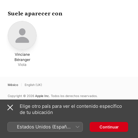
Ligeti
·
Trio George Sand
·
Anne-Lise Gastaldi
Aya Kono
·
Maroussia
Gentet
·
Clément Hervieu-
Suele aparecer con
Léger
·
Virginie Buscail
Vinciane
Béranger
Viola
México
English (UK)
Copyright © 2026
Apple Inc.
Todos los derechos reservados.
Términos del servicio de Internet
Apple Music y privacidad
Elige otro país para ver el contenido específico
Advertencia sobre cookies
Soporte
Comentarios
de tu ubicación
Estados Unidos (Español
Continuar
México)