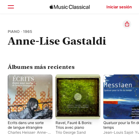
Iniciar sesión
Inicio
PIANO · 1965
Anne-Lise Gastaldi
Explorar
Buscar
Álbumes más recientes
Ecrits dans une sorte
Ravel, Fauré & Bonis:
Quatuor pour la fin d
de langue étrangère
Trios avec piano
temps
Charles Heisser
·
Anne-
Trio George Sand
Jean-Louis Sajot
·
Yu
Lise Gastaldi
·
Diana
Naganuma
·
Paul Bro