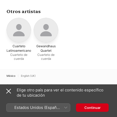
Jürgensen
Otros artistas
Cuarteto
Gewandhaus
Latinoamericano
Quartet
Cuarteto de
Cuarteto de
cuerda
cuerda
México
English (UK)
Copyright © 2026
Apple Inc.
Todos los derechos reservados.
Elige otro país para ver el contenido específico
Términos del servicio de Internet
Apple Music y privacidad
de tu ubicación
Advertencia sobre cookies
Soporte
Comentarios
Estados Unidos (Español
Continuar
México)