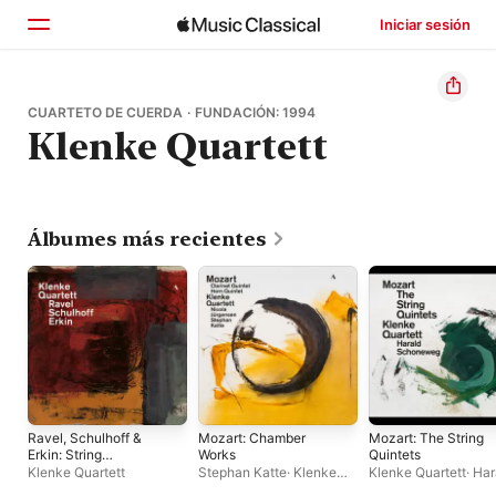
Iniciar sesión
Inicio
CUARTETO DE CUERDA · FUNDACIÓN: 1994
Klenke Quartett
Explorar
Buscar
Álbumes más recientes
Ravel, Schulhoff &
Mozart: Chamber
Mozart: The String
Erkin: String
Works
Quintets
Quartets
Klenke Quartett
Stephan Katte
·
Klenke
Klenke Quartett
·
Har
Quartett
·
Nicola
Schoneweg