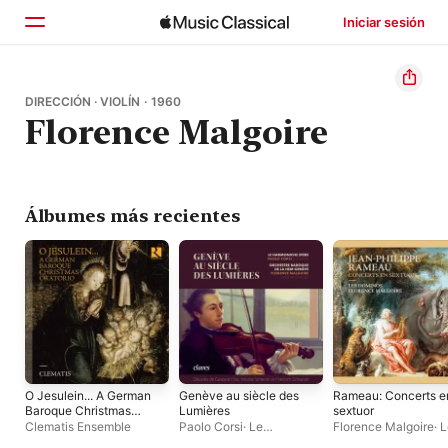
Iniciar sesión
Inicio
DIRECCIÓN · VIOLÍN · 1960
Florence Malgoire
Explorar
Buscar
Álbumes más recientes
O Jesulein... A German
Genève au siècle des
Rameau: Concerts e
Baroque Christmas
Lumières
sextuor
Oratorio
Clematis Ensemble
Paolo Corsi
·
Le
Florence Malgoire
·
L
Harmoniche Sfere
·
Dominos