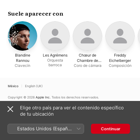
Florence Malgoire
·
Orchestre Baroque de la
HEM de Genève
Suele aparecer con
Blandine
Les Agrémens
Chœur de
Freddy
Orquesta
Rannou
Chambre de
Eichelberger
barroca
Clavecín
Coro de cámara
Composición
Namur
México
English (UK)
Copyright © 2026
Apple Inc.
Todos los derechos reservados.
Términos del servicio de Internet
Apple Music y privacidad
Elige otro país para ver el contenido específico
Advertencia sobre cookies
Soporte
Comentarios
de tu ubicación
Estados Unidos (Español
Continuar
México)