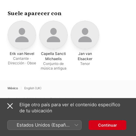
Suele aparecer con
Erik van Nevel
Capella Sancti
Jan van
Cantante ·
Michaelis
Elsacker
Dirección · Oboe
Conjunto de
Tenor
música antigua
México
English (UK)
Copyright © 2026
Apple Inc.
Todos los derechos reservados.
Elige otro país para ver el contenido específico
Términos del servicio de Internet
Apple Music y privacidad
de tu ubicación
Advertencia sobre cookies
Soporte
Comentarios
Estados Unidos (Español
Continuar
México)