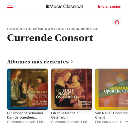
Iniciar sesión
Inicio
CONJUNTO DE MÚSICA ANTIGUA · FUNDACIÓN: 1974
Currende Consort
Explorar
Buscar
Álbumes más recientes
O Kersnacht Schooner
Ein stille Nacht in
Van Nevel: Upon the
Dan de Daeghen
Österreich
Chant
(Live)
Currende Consort
·
Erik
Currende Consort
·
Erik
Erik van Nevel
·
Curr
van Nevel
van Nevel
Consort