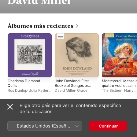
David Miller
Álbumes más recientes
Charisma Diamond
John Dowland: First
Monteverdi: Messa 
Quills
Booke of Songes or
quattro voci et salmi
Ayres
of 1650, Vol. II
Ros Dunlop
·
Julia Ryder
·
David Miller
·
Grace
The Sixteen
·
Harry
David Miller
Davidson
Christophers
Elige otro país para ver el contenido específico
Sencillos y EP
de tu ubicación
Estados Unidos (Español
Continuar
México)