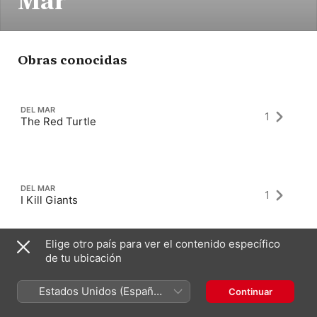
Mar
Obras conocidas
DEL MAR
1
The Red Turtle
DEL MAR
1
I Kill Giants
Elige otro país para ver el contenido específico
de tu ubicación
DEL MAR
1
My Son
Estados Unidos (Español
Continuar
México)