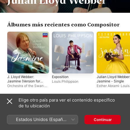
Julian Lloyd Webber
Álbumes más recientes como Compositor
J. Lloyd Webber:
Exposition
Julian Lloyd Webber
Jasmine (Version for
Jasmine - Single
Louis Philippson
Cello & Orchestra) -
Orchestra of the Swan
·
Esther Abrami
·
Louis
Single
Julian Lloyd Webber
Philippson
Elige otro país para ver el contenido específico
Álbumes más recientes como Artista
de tu ubicación
Estados Unidos (Español
Continuar
México)