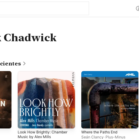
k Chadwick
cientes
Look How Brightly: Chamber
Where the Paths End
Music by Alex Mills
Seán Clancy
·
Plus-Minus