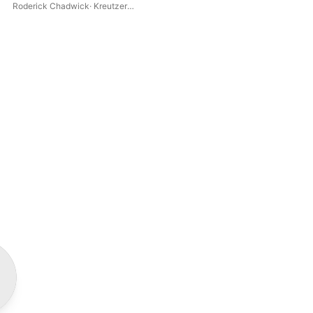
Roderick Chadwick
·
Kreutzer
Rod
Quartet
Qua