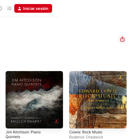
Iniciar sesión
Jim Aitchison: Piano
Cowie: Rock Music
Som
Quintets
Bri
Roderick Chadwick