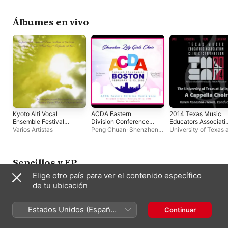
Álbumes en vivo
Kyoto Alti Vocal
ACDA Eastern
2014 Texas Music
Ensemble Festival
Division Conference
Educators Associati
2023 (Live)
2016 Shenzhen Lily
(TMEA): University o
Varios Artistas
Peng Chuan
·
Shenzhen
University of Texas 
Girls Choir (Live)
Texas at Arlington A
Lily Girls Choir
·
Hu
Arlington a Cappella
Cappella Choir
Manxue
·
Jiang Jiawen
Choir
[Live]
Sencillos y EP
Elige otro país para ver el contenido específico
de tu ubicación
Estados Unidos (Español
Continuar
México)