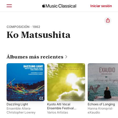
Iniciar sesión
Inicio
COMPOSICIÓN · 1962
Ko Matsushita
Explorar
Buscar
Álbumes más recientes
Dazzling Light
Kyoto Alti Vocal
Echoes of Longing
Ensemble Festival
Ensemble Altera
·
Hanna Kronqvist
·
2023 (Live)
Christopher Lowrey
Varios Artistas
eXaudio