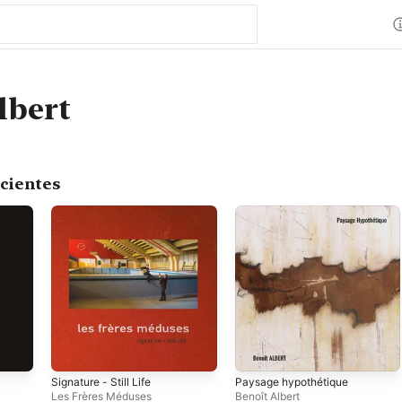
lbert
cientes
Signature - Still Life
Paysage hypothétique
Les Frères Méduses
Benoît Albert