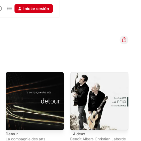
Iniciar sesión
Detour
...À deux
La compagnie des arts
Benoît Albert
·
Christian Laborde