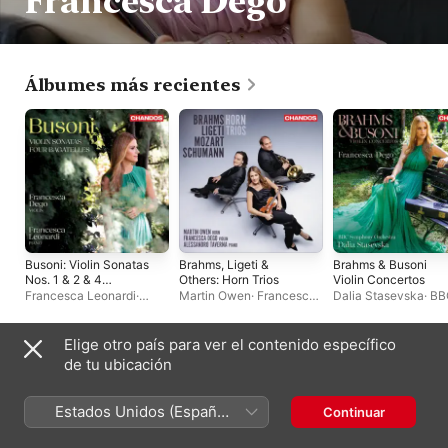
Francesca Dego
Álbumes más recientes
Busoni: Violin Sonatas
Brahms, Ligeti &
Brahms & Busoni
Nos. 1 & 2 & 4
Others: Horn Trios
Violin Concertos
Bagatelles
Francesca Leonardi
·
Martin Owen
·
Francesca
Dalia Stasevska
·
BB
Francesca Dego
Dego
·
Alessandro
Symphony Orchestr
Taverna
Francesca Dego
Elige otro país para ver el contenido específico
Álbumes en vivo
de tu ubicación
Estados Unidos (Español
Continuar
México)