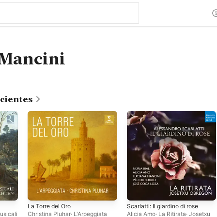
 Mancini
cientes
La Torre del Oro
Scarlatti: Il giardino di rose
usicali
Christina Pluhar
·
L'Arpeggiata
Alicia Amo
·
La Ritirata
·
Josetxu