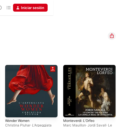
Iniciar sesión
Wonder Women
Monteverdi: L'Orfeo
All
Christina Pluhar
·
L'Arpeggiata
Marc Mauillon
·
Jordi Savall
·
Le
Chr