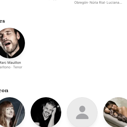
Obregón
·
Núria Rial
·
Luciana
Mancini
·
José Coca Loza
·
Víctor
Sordo
es
Marc Mauillon
arítono · Tenor
con