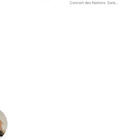
Concert des Nations
·
Sara
Mingardo
·
La Capella Reial de
Catalunya
·
Luciana Mancini