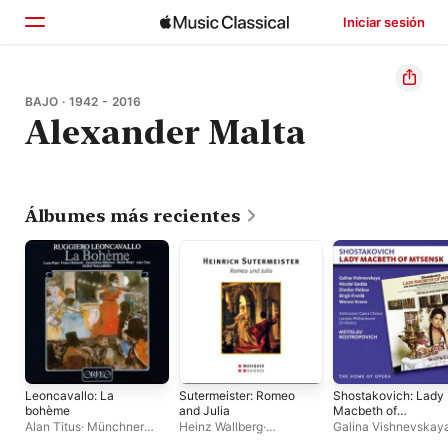
Iniciar sesión
Inicio
BAJO · 1942 - 2016
Alexander Malta
Explorar
Buscar
Álbumes más recientes
Leoncavallo: La
Sutermeister: Romeo
Shostakovich: Lady
bohème
and Julia
Macbeth of
Mtsensk
Alan Titus
·
Münchner
Heinz Wallberg
·
Galina Vishnevskay
Rundfunkorchester
·
Münchner
Taru Valjakka
·
Mstis