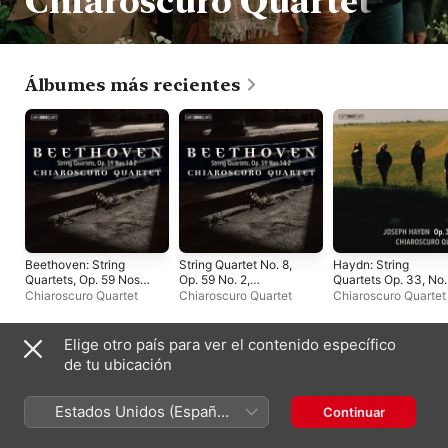
Chiaroscuro Quartet
Álbumes más recientes
Beethoven: String
String Quartet No. 8,
Haydn: String
Quartets, Op. 59 Nos.
Op. 59 No. 2,
Quartets Op. 33, Nos
1 & 2
"Razumovsky": IV.
4-6
Chiaroscuro Quartet
Chiaroscuro Quartet
Chiaroscuro Quartet
Finale. Presto -
Single
Elige otro país para ver el contenido específico
Sencillos y EP
de tu ubicación
Estados Unidos (Español
Continuar
México)