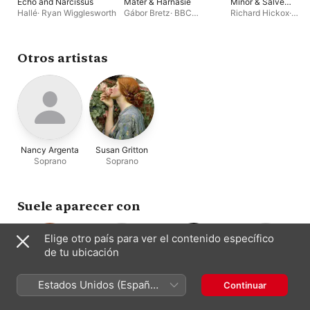
Echo and Narcissus
Mater & Harnasie
Minor & Salve
Regina
Hallé
·
Ryan Wigglesworth
Gábor Bretz
·
BBC
Richard Hickox
·
Symphony Chorus
·
Collegium Musicum
Edward Gardner
·
BBC
Stephen Varcoe
·
Pa
Symphony Orchestra
·
Helen Stephen
·
Mar
Robert Murray
·
Lucy
Padmore
·
Susan Grit
Otros artistas
Crowe
·
Pamela Helen
Stephen
Nancy Argenta
Susan Gritton
Soprano
Soprano
Suele aparecer con
Elige otro país para ver el contenido específico
de tu ubicación
Estados Unidos (Español
Continuar
México)
Richard Hickox
Stephen Varcoe
Mark Padmore
Collegium
Dirección
Bajo-barítono
Tenor
Musicum 90