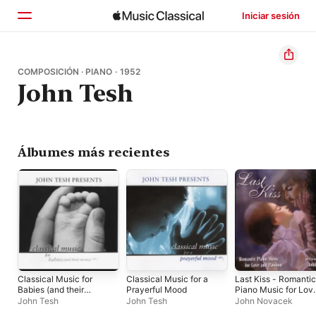
Iniciar sesión
Inicio
COMPOSICIÓN · PIANO · 1952
John Tesh
Explorar
Buscar
Álbumes más recientes
Classical Music for
Classical Music for a
Last Kiss - Romantic
Babies (and their
Prayerful Mood
Piano Music for Lov
Moms), Vol. 1
and Passion
John Tesh
John Tesh
John Novacek