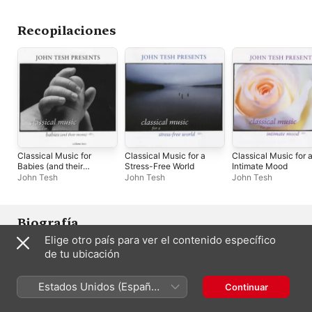
Recopilaciones
Classical Music for
Classical Music for a
Classical Music for 
Babies (and their
Stress-Free World
Intimate Mood
Moms), Vol. 2
John Tesh
John Tesh
John Tesh
Biografía
Elige otro país para ver el contenido específico
Durante muchos años John Tesh pasó virtualmente 
de tu ubicación
desapercibido como músico y compositor y, sin embargo, 
gozaba de éxito televisivo como co-anfitrión de Entertainment 
Tonight, un programa nocturno sobre el mundo del 
Estados Unidos (Español
Continuar
espectáculo. En tanto sus intentos iniciales por hacerse de una 
México)
carrera grabando temas fueron menospreciados y ridiculizados, 