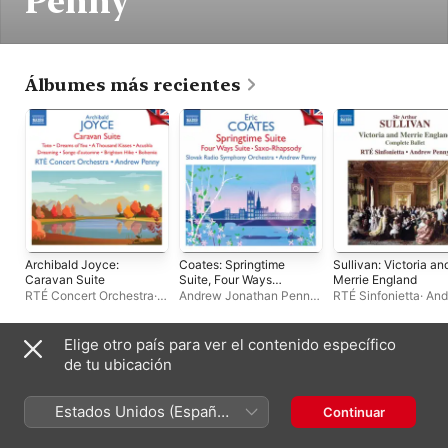
Penny
Álbumes más recientes
Archibald Joyce:
Coates: Springtime
Sullivan: Victoria an
Caravan Suite
Suite, Four Ways
Merrie England
Suite, Saxo-Rhapsody
RTÉ Concert Orchestra
·
Andrew Jonathan Penny
·
RTÉ Sinfonietta
·
And
& Other Works
Andrew Jonathan Penny
Slovak Radio Symphony
Jonathan Penny
Orchestra
·
Kenneth Edge
Elige otro país para ver el contenido específico
Recopilaciones
de tu ubicación
Estados Unidos (Español
Continuar
México)