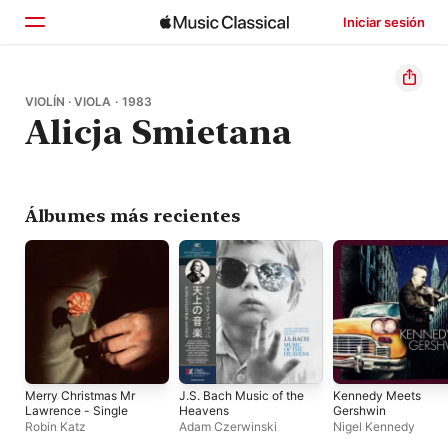
Iniciar sesión
Inicio
VIOLÍN · VIOLA · 1983
Alicja Smietana
Explorar
Buscar
Álbumes más recientes
Merry Christmas Mr
J.S. Bach Music of the
Kennedy Meets
Lawrence - Single
Heavens
Gershwin
Robin Katz
Adam Czerwinski
Nigel Kennedy