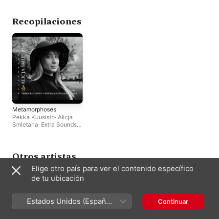
Recopilaciones
Metamorphoses
Pekka Kuusisto
·
Alicja
Smietana
·
Extra Sounds
Ensemble
Otros artistas
Elige otro país para ver el contenido específico
de tu ubicación
Estados Unidos (Español
Continuar
México)