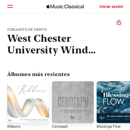
Iniciar sesión
Inicio
CONJUNTO DE VIENTO
West Chester
Explorar
University Wind
Buscar
Ensemble
Álbumes más recientes
Ribbons
Cenotaph
Blessings Flow