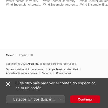
West Chester University
West Chester University
West Chester Univer
Wind Ensemble
·
Andrew
Wind Ensemble
·
Andrew
Wind Ensemble
·
Eliz
Yozviak
Yozviak
Pfaffle
·
Andrew Yozv
México
English (UK)
Copyright © 2026
Apple Inc.
Todos los derechos reservados.
Términos del servicio de Internet
Apple Music y privacidad
Advertencia sobre cookies
Soporte
Comentarios
Elige otro país para ver el contenido específico
de tu ubicación
Estados Unidos (Español
Continuar
México)