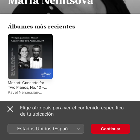
Maria Nemtsova
Álbumes más recientes
Mozart: Concerto for
Two Pianos, No. 10 -
EP
Pavel Nersessian
·
Alexander Walker
·
Musica
Viva Chamber Orchestra
·
Maria Nemtsova
Elige otro país para ver el contenido específico
Sencillos y EP
de tu ubicación
Estados Unidos (Español
Continuar
México)