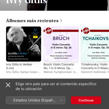
Ivry Gitlis
Álbumes más recientes
Ivry Gitlis in Verbier
Bruch: Violin Concerto
Tchaikovsky: Violin
(Live)
No. 1 in G Minor, Op.
Concerto in D Major,
26 - Single
Op. 35, TH 59 - EP
Ivry Gitlis
·
Itamar Golan
·
Wiener Symphoniker
·
Ivry
Heinrich Hollreiser
·
I
Khatia Buniatishvili
·
Gitlis
·
Jascha Horenstein
Gitlis
·
Wiener
Martha Argerich
Symphoniker
Elige otro país para ver el contenido específico
Álbumes en vivo
de tu ubicación
Estados Unidos (Español
Continuar
México)