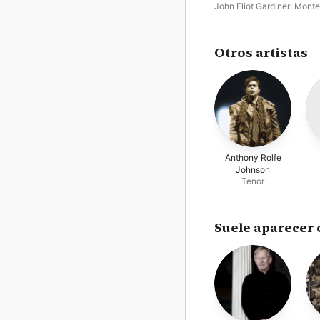
John Eliot Gardiner
·
Monte
Choir
·
English Baroque Sol
Otros artistas
Anthony Rolfe
Johnson
Tenor
Suele aparecer 