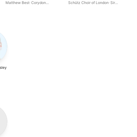
Motette
Asc
Matthew Best
·
Corydon
Schütz Choir of London
·
Sir
Adr
Gre
Orchestra
·
Bonaventura Bottone
Roger Norrington
·
London Brass
Orc
Son
Orc
Cou
Rha
sley