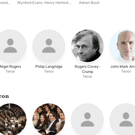
verdi
Wynford Evans
·
Henry Herford
·
Adrian Boult
oists
Barry Wilsher
·
Eiddwen Harrhy
·
Margaret Cable
·
Quaker Festival
Chorus
·
Sheila Hancock
Nigel Rogers
Philip Langridge
Rogers Covey-
John Mark Ain
Tenor
Tenor
Tenor
Crump
Tenor
con