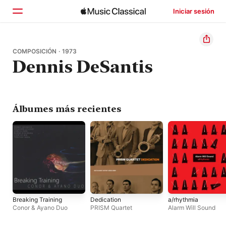
Iniciar sesión
Inicio
COMPOSICIÓN · 1973
Dennis DeSantis
Explorar
Buscar
Álbumes más recientes
Breaking Training
Dedication
a/rhythmia
Conor & Ayano Duo
PRISM Quartet
Alarm Will Sound