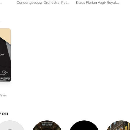
Concertgebouw Orchestra
·
Peter
Klaus Florian Vogt
·
Royal
Sonn
·
Malin Byström
·
Lance
Concertgebouw Orchestra
Ryan
·
Evgeny Nikitin
o
ig
·
-
arek
con