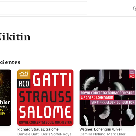
ikitin
cientes
Richard Strauss: Salome
Wagner: Lohengrin (Live)
Daniele Gatti
·
Doris Soffel
·
Royal
Camilla Nylund
·
Mark Elder
·