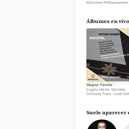
Münchner Philharmoniker
·
Valery Gergiev
Álbumes en viv
Wagner: Parsifal
Evgeny Nikitin
·
Michelle
DeYoung
·
Franz-Josef Sel
Christian Elsner
·
Rundfunk
Sinfonieorchester Berlin
·
M
Janowski
Suele aparecer 