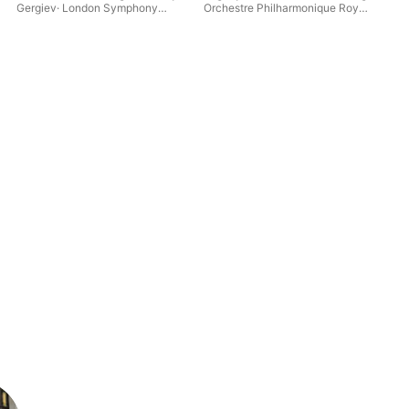
vai
Gergiev
·
London Symphony
Orchestre Philharmonique Royal
Mar
Chorus
·
London Symphony
de Liège
Lou
Orchestra