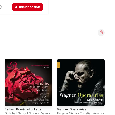
Iniciar sesión
Berlioz: Roméo et Juliette
Wagner: Opera Arias
Wag
Hol
Guildhall School Singers
·
Valery
Evgeny Nikitin
·
Christian Arming
·