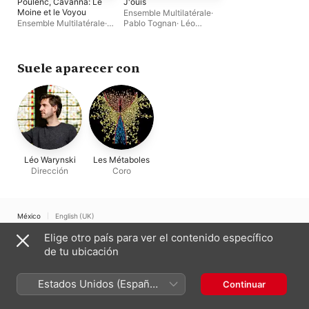
Poulenc, Cavanna: Le
J'ouïs
Moine et le Voyou
Ensemble Multilatérale
·
Ensemble Multilatérale
·
Pablo Tognan
·
Léo
Léo Warynski
·
Les
Warynski
Métaboles
Suele aparecer con
Léo Warynski
Les Métaboles
Dirección
Coro
México
English (UK)
Elige otro país para ver el contenido específico
Copyright © 2026
Apple Inc.
Todos los derechos reservados.
de tu ubicación
Términos del servicio de Internet
Apple Music y privacidad
Advertencia sobre cookies
Soporte
Comentarios
Estados Unidos (Español
Continuar
México)