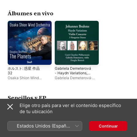
Mozart und Giovanni
Douglas Bostock
Maximilian Junghanß
Bostock
Battista Viotti)
Álbumes en vivo
ホルスト: 惑星 作品
Gabriela Demeterová
32
- Haydn Variations,
Violin Concerto, 3
Osaka Shion Wind
Gabriela Demeterová
·
Hungarian Danses
Orchestra
·
Douglas
Douglas Bostock
Bostock
Sencillos y EP
Elige otro país para ver el contenido específico
de tu ubicación
Estados Unidos (Español
Continuar
México)