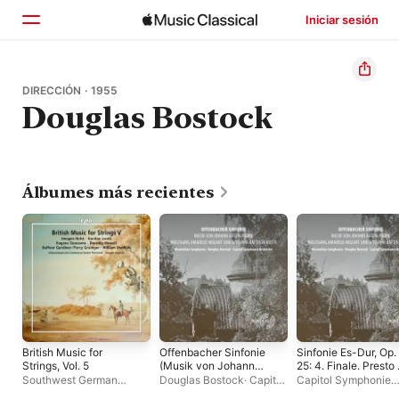
Iniciar sesión
Inicio
DIRECCIÓN · 1955
Douglas Bostock
Explorar
Buscar
Álbumes más recientes
British Music for
Offenbacher Sinfonie
Sinfonie Es-Dur, Op.
Strings, Vol. 5
(Musik von Johann
25: 4. Finale. Presto 
Anton André,
Single
Southwest German
Douglas Bostock
·
Capitol
Capitol Symphonie
Wolfgang Amadeus
Chamber Orchestra
·
Symphonie Orchester
·
Orchester
·
Douglas