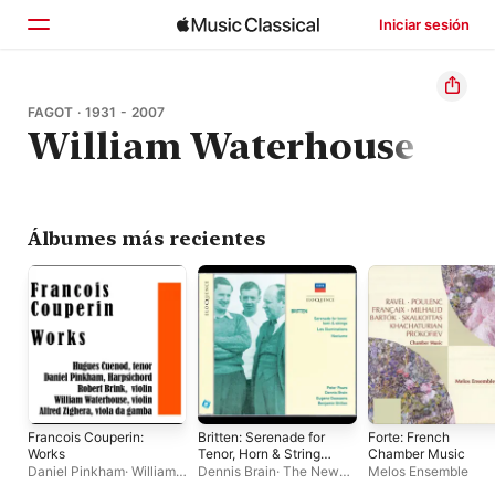
Iniciar sesión
Inicio
FAGOT · 1931 - 2007
William Waterhouse
Explorar
Buscar
Álbumes más recientes
Francois Couperin:
Britten: Serenade for
Forte: French
Works
Tenor, Horn & Strings,
Chamber Music
Les Illuminations,
Daniel Pinkham
·
William
Dennis Brain
·
The New
Melos Ensemble
Nocturne
Waterhouse
·
Alfred
Symphony Orchestra Of