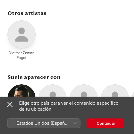
Zighera
·
Hugues Cuénod
·
London
·
Sir Peter Pears
·
Robert Brink
Sir Eugene Goossens
Otros artistas
Dietmar Zeman
Fagot
Suele aparecer con
Elige otro país para ver el contenido específico
de tu ubicación
Gervase de
Melos Ensemble
Emanuel
Terence Weil
Conjunto
Violonchelo
Peyer
Hurwitz
Estados Unidos (Español
Continuar
instrumental
Dirección ·
Violín
México)
Clarinete