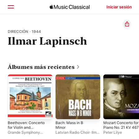
Iniciar sesión
Inicio
DIRECCIÓN · 1944
Ilmar Lapinsch
Explorar
Buscar
Álbumes más recientes
Beethoven: Concerto
Bach: Mass in B
Mozart Concerto for
for Violin and
Minor
Piano No. 21 KV 467
Orchestra in D -
Grande Symphony
Latvian Radio Choir
·
Ilmar
Peter Lilye
Romance for Violin
Orchestra Moscow
Lapinsch
·
Latvian