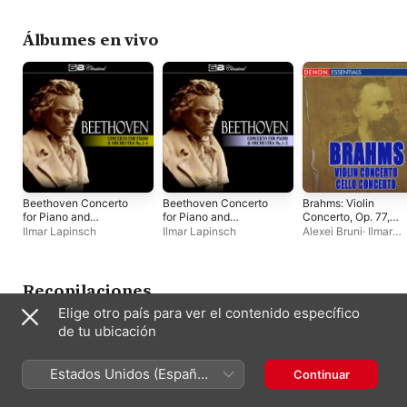
and Orchestra Nos. 1
Philharmonic Chamber
and 2
Orchestra
Álbumes en vivo
Beethoven Concerto
Beethoven Concerto
Brahms: Violin
for Piano and
for Piano and
Concerto, Op. 77,
Orchestra No 3-4
Orchestra No 1-2
Cello Concerto, Op.
Ilmar Lapinsch
Ilmar Lapinsch
Alexei Bruni
·
Ilmar
102
Lapinsch
·
Russian
Philharmonic Symp
Orchestra
Recopilaciones
Elige otro país para ver el contenido específico
de tu ubicación
Estados Unidos (Español
Continuar
México)