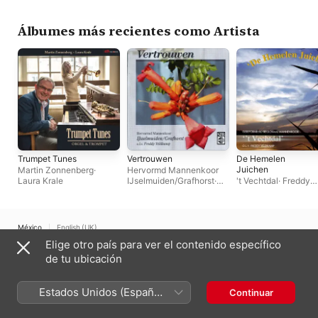
Álbumes más recientes como Artista
Trumpet Tunes
Vertrouwen
De Hemelen
Juichen
Martin Zonnenberg
·
Hervormd Mannenkoor
Laura Krale
IJselmuiden/Grafhorst
·
't Vechtdal
·
Freddy
Freddy Veldkamp
Veldkamp
México
English (UK)
Elige otro país para ver el contenido específico
Copyright © 2026
Apple Inc.
Todos los derechos reservados.
de tu ubicación
Términos del servicio de Internet
Apple Music y privacidad
Advertencia sobre cookies
Soporte
Comentarios
Estados Unidos (Español
Continuar
México)