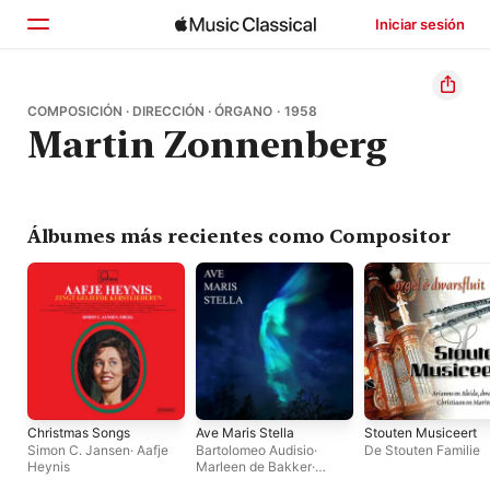
Iniciar sesión
Inicio
COMPOSICIÓN · DIRECCIÓN · ÓRGANO · 1958
Martin Zonnenberg
Explorar
Buscar
Álbumes más recientes como Compositor
Christmas Songs
Ave Maris Stella
Stouten Musiceert
Simon C. Jansen
·
Aafje
Bartolomeo Audisio
·
De Stouten Familie
Heynis
Marleen de Bakker
·
Helena van Heel